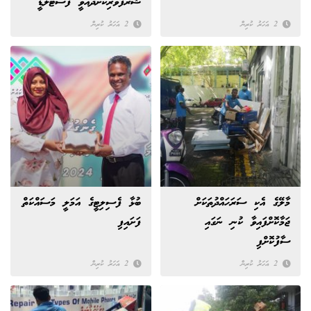
ޝަރަފުވެރިކޮށްދެއްވީ ފަސްޓްލޭޑީ
2 އަހަރު ކުރިން
2 އަހަރު ކުރިން
މާލޭގެ އެކި ސަރަހައްދުތަކަށް
ބުޅާ ފެސިލިޓީގެ އަމަލީ މަސައްކަތް
ޖަމާކޮށްފައިވާ ކުނި ނަގައި
ފަށައިފި
ސާފުކޮށްފި
2 އަހަރު ކުރިން
2 އަހަރު ކުރިން