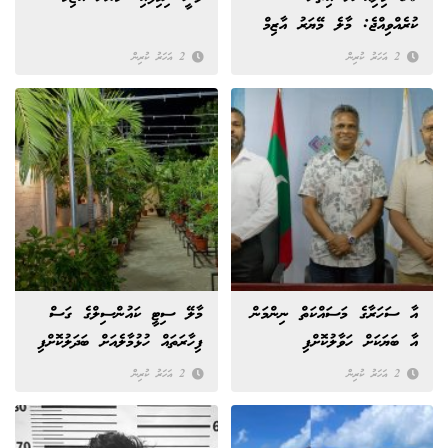
ކުރެއްވިއްޖެ: މާލެ މޭޔަރު އާޒިމް
2 އަހަރު ކުރިން
2 އަހަރު ކުރިން
އާ ސަހަރާގެ މަސައްކަތް ނިންމަން
މާލޭ ސިޓީ ކައުންސިލްގެ ގަސް
އާ ބަޔަކަށް ހަވާލުކޮށްފި
ފިހާރަތައް ހުޅުމާލެއަށް ބަދަލުކޮށްފި
2 އަހަރު ކުރިން
2 އަހަރު ކުރިން