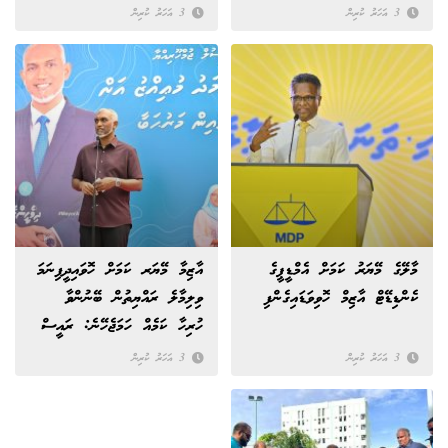
3 އަހަރު ކުރިން
3 އަހަރު ކުރިން
މާލޭގެ މޭޔަރު ކަމަށް އެމްޑީޕީގެ
އާޒިމާ މޭޔަރ ކަމަށް ހޮވައިދީފިނަމަ
ކެންޑިޑޭޓް އާޒިމް ހޮވިވަޑައިގެންފި
ވިލިމާލެ ރައްޔިތުން ބޭނުންވާ
ހުރިހާ ކަމެއް ހަމަޖެހޭނެ: ރައީސް
ޑރ. މުޢިއްޒު
3 އަހަރު ކުރިން
3 އަހަރު ކުރިން