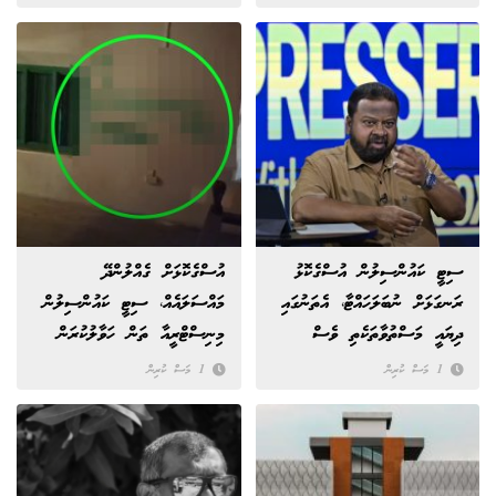
ސިޓީ ކައުންސިލުން އުސްގެކޮޅު
އުސްގެކޮޅަށް ގެއްލުންދޭ
ރަނގަޅަށް ނުބަލަހައްޓާ، އެތަނުގައި
މައްސަލައެއް، ސިޓީ ކައުންސިލުން
ދިޔައީ މަސްތުވާތަކެތި ވެސް
މިނިސްޓްރީއާ ތަން ހަވާލުކުރަން
ބޭނުންކުރަމުން“
ދެކޮޅުހަދަނީ
1 މަސް ކުރިން
1 މަސް ކުރިން