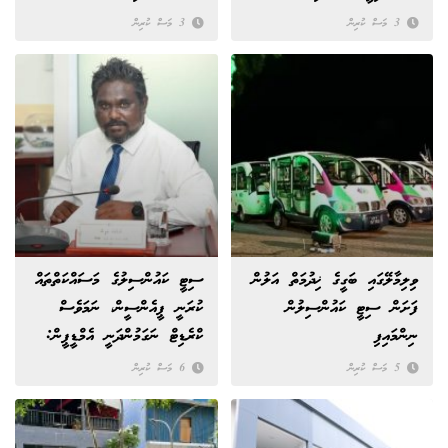
ހަދައިފި
3 މަސް ކުރިން
3 މަސް ކުރިން
ވިލިމާލޭގައި ބަގީގެ ޚިދުމަތް އަލުން
ސިޓީ ކައުންސިލުގެ މަސައްކަތްތައް
ފަށަން ސިޓީ ކައުންސިލުން
ކުރަނީ ޕީއެންސީން، ނަމަވެސް
ނިންމައިފި
ކްރެޑިޓް ނަގަމުންދަނީ އެމްޑީޕީން:
އަރީޝް
5 މަސް ކުރިން
6 މަސް ކުރިން