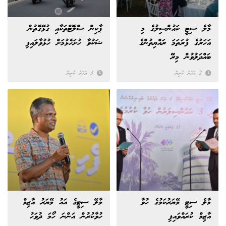
މާލެ ސިޓީ ކައުންސިލުގެ މި
ޕާކިން ސްލޮޓްތަކާއި ގުޅޭގޮތުން
އަހަރުގެ ފުރަތަމަ ރައްޔިތުންގެ
ޝަކުވާ ހުށަހެޅުމަށް ހުޅުވާލައިފި
ބައްދަލުވުން މިރޭ
2 އަހަރު ކުރިން
3 އަހަރު ކުރިން
މާލެ ސިޓީ މޭޔަރުކަމުގެ ހުވާ
މާލޭ ސިޓީގެ އައު މޭޔަރު އާޒިމް
އާޒިމް ކުރައްވައިފި
ހުވާކުރުން އަންނަ ހޯމަ ދުވަހު