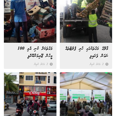
މާލޭގެ މަގުތަކުގައި ހުރި ޕެލެޓްތައް
މަގުތަކަށް ކުނި އެޅި 100
ނަގަން ފަށައިފި
މީހުން ޖޫރިމަނާކޮށްފި
2 އަހަރު ކުރިން
2 އަހަރު ކުރިން