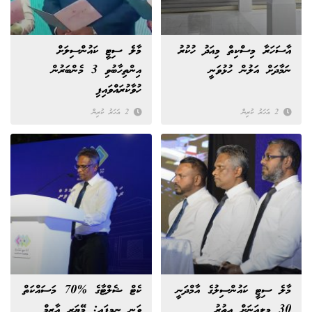
އާސަހަރާ މިސްކިތް މިއަދު ހުކުރު
މާލެ ސިޓީ ކައުންސިލަށް
ނަމާދަށް އަލުން ހުޅުވަނީ
އިންތިހާބުވި 3 މެންބަރުން
ހުވާކުރައްވައިފި
2 އަހަރު ކުރިން
2 އަހަރު ކުރިން
މާލެ ސިޓީ ކައުންސިލުގެ އާމްދަނީ
ކެޓް ޝެލްޓާގެ %70 މަސައްކަތް
30 މިލިއަނަށް އިތުރު
ވަނީ ނިމިފައި: މޭޔަރ އާޒިމް