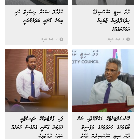
މާލެ ސިޓީ ކައުންސިލްގެ
ހުޅުމާލޭ ސަހަރާ މިސްކިތް ހުރި
ހިދުމަތްތެރިޔާ ޒުބައިރު
ބިމަށް މޯޗަރީ ބަދަލުކުރަނީ
އަވަހާރަވެއްޖެ
3 މަސް ކުރިން
3 މަސް ކުރިން
ކޮންސަލްޓަންޓުގެ މައުލޫމާތާއި ނަން
ފަހި ފުލެޓުތަކުގެ ރަޖިސްޓްރީ
ބޯޑުތަކުގެ ހަރަދުތަކުގެ ތަފްސީލް
ހެދުމަށް ގާނޫނީ އެއްވެސް ހުރަހެއް
ދޭން ސިޓީ ކައުންސިލުން ދެކޮޅު
ނެތް: މުއްޠަލިބު