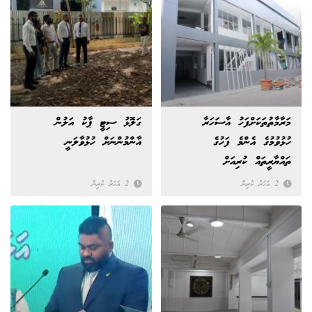
މަރާމާތުތަކަށްފަހު އާސަހަރާ
ގަލޮޅު ސިޓީ ޕާކު އަލުން
ހުޅުވުމުގެ އެންމެ ފަހުގެ
އާންމުންނަށް ހުޅުވާލަނީ
ތައްޔާރީތައް ކުރިއަށް
2 އަހަރު ކުރިން
2 އަހަރު ކުރިން