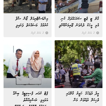
މާލެ ޓީ ޖެޓީ ސަރަހައްދަށް ކުނި
އިންޑަސްޓްރިއަލް ޒޯން ސާފު
އެޅި މީހަކު ދެނެގަނެ ޖޫރިމަނާކޮށްފި
ކުރުމުގެ މަސައްކަތް ފަށައިފި
2 އަހަރު ކުރިން
2 އަހަރު ކުރިން
އީދު ދުވަހުގެ ހަވީރު މާލޭގައި
ޕެޓް ކެއަރ ފެސިލިޓީގެ ބިންގާ
ވެހިކަލް ދުއްވުން މަނާ
އަޅައިފި، ރަސްމިއްޔާތު