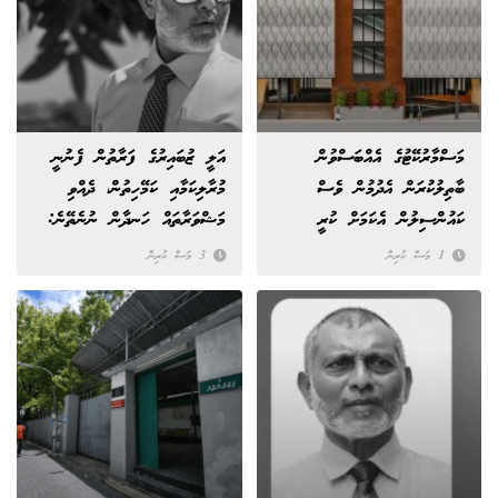
މަސްމާރުކޭޓުގެ އެއްބަސްވުން
އަލީ ޒުބައިރުގެ ފަރާތުން ފެނުނީ
ބާތިލުކުރަން އެދުމުން ވެސް
މުރާލިކަމާއި ކަމޭހިތުން، ދެއްވި
ކައުންސިލުން އެކަމަށް ކުރީ
މަޝްވަރާތައް ހަނދާން ނުނެތޭނެ:
އިންކާރު!
ރައީސް
1 މަސް ކުރިން
3 މަސް ކުރިން