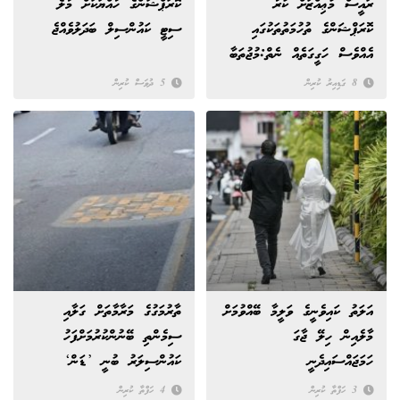
ރައީސް މުޢިއްޒަށް ކުރާ
ކޮރަޕްޝަންގެ ހާއްޔަކަށް މާލެ
ކޮރަޕްޝަންގެ ތުހުމަތުތަކުގައި
ސިޓީ ކައުންސިލް ބަދަލުވެއްޖެ
އެއްވެސް ހަގީގަތެއް ނެތް:މުޖުތަބާ
8 ގަޑިއިރު ކުރިން
5 ދުވަސް ކުރިން
އަލަތު ކައިވެނީގެ ވަލީމާ ބޭއްވުމަށް
ތާރުމަގުގެ މަރާމާތަށް ގަލާއި
މާލެއިން ހިލޭ ޖާގަ
ސިމެންތި ބޭނުންކުރުމަށްފަހު
ހަމަޖައްސައިދެނީ
ކައުންސިލަރު ބުނީ ’ޑަން‘
ކަމަށް!
3 ހަފްތާ ކުރިން
4 ހަފްތާ ކުރިން