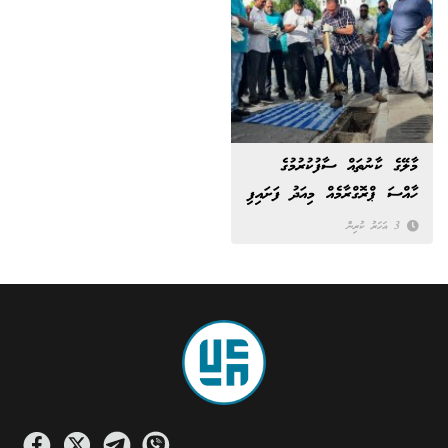
މާލޭގެ ކާނުތައް ސާފުކުރުމުގެ
ހާއްސަ ޕްރޮގްރާމެއް މިއަދު ފަށައިފި
3 އަހަރު ކުރިން