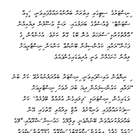
މިނިސްޓަރުގެ ސިޓީގައި އިތުރަށް ބަޔާންކުރައްވާފައިވަނީ، "މީޑިއާ
ސްޓަންޓް" ޖެއްސެވުމުގެ ބަދަލުގައި، ރަސްމީ އުސޫލުން ލިޔެކިޔުމުން
މުއާމަލާތްކުރުމަކީ މަސްލަހަތު އެންމެ ބޮޑު ގޮތް ކަމަށެވެ. އެހެންކަމުން، މީގެ
ފަހުން މޭޔަރާއި ކައުންސިލުން ބޭނުންވާ ކަންކަން މިނިސްޓްރީއަށް
ލިޔުމުން ހުށަހެޅުމަށް ވަނީ އެދިވަޑައިގެންފައެވެ.
މި ނިންމެވުން އައިސްފައިވަނީ، މިނިސްޓަރާ ބައްދަލުނުކުރެވޭ ކަމަށް ބުނެ
މޭޔަރާއި ކައުންސިލަރުން މިދިޔަ ބުދަ ދުވަހު މިނިސްޓްރީއަށް
ވަޑައިގެން، މިނިސްޓަރަކީ "ފިލައިގެން އުޅުއްވާ ބޭފުޅެއް" ކަމަށް
ސިފަކުރައްވާފައި ވަނިކޮށެވެ. އާޒިމް ވިދާޅުވި ގޮތުގައި އޭނާ
ބައްދަލުކުރައްވަން ބޭނުންވަނީ ވިލިމާލޭގެ ހައުސިން މަޝްރޫއާއި، މާލޭގެ
މަގުތައް ހެދުމުގެ އިތުރުން މަސްމާރުކޭޓުގެ މަޝްރޫއާ ގުޅޭގޮތުން މަޝްވަރާ