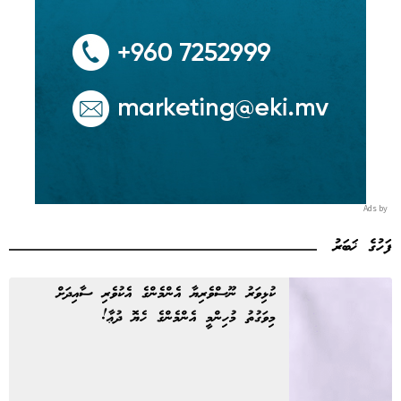
Ads by
ފަހުގެ ޚަބަރު
ކުޅިވަރު ނޫސްވެރިޔާ އެންމެންގެ އެކުވެރި ސާއިދަށް
މިވަގުތު މުހިންމީ އެންމެންގެ ހެޔޮ ދުޢާ!