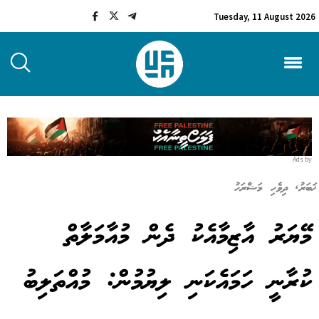
Tuesday, 11 August 2026
Ads by
ޚަބަރު
,
ދިވެހި މަޝްރަހު
މޭޔަރު އާޒިމާއެކު ދެން މުއާމަލާތް
ކުރާނީ ހަމައެކަނި ލިޔުމުން: މުއްތަލިބު