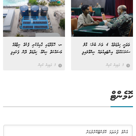
ވަތަނީ ޚިދުމަތުގެ 4 ވަނަ ބުރު: މާލެ
ނ. ހޮޅުދޫގައި ގާއިމުކުރި ފެނުގެ ނިޒާމުގެ
ސަރަހައްދުގެ އިންޓަވިއުތައް ނިންމާލައިފި
މަސައްކަތް ނިންމާ، ޚިދުމަތް ދޭން ފަށައިފި
3 ގަޑިއިރު ކުރިން
3 ގަޑިއިރު ކުރިން
ކޮމެންޓް