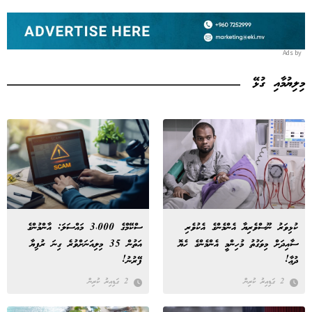
Ads by
މިލިޔުމާއި ގުޅޭ
ކުޅިވަރު ނޫސްވެރިޔާ އެންމެންގެ އެކުވެރި
ސްކޭމްގެ 3،000 މައްސަލަ: އާންމުންގެ
ސާއިދަށް މިވަގުތު މުހިންމީ އެންމެންގެ ހެޔޮ
އަތުން 35 މިލިއަނަށްވުރެ ގިނަ ރުފިޔާ
ދުޢާ!
ފޭރުނު!
2 ގަޑިއިރު ކުރިން
2 ގަޑިއިރު ކުރިން