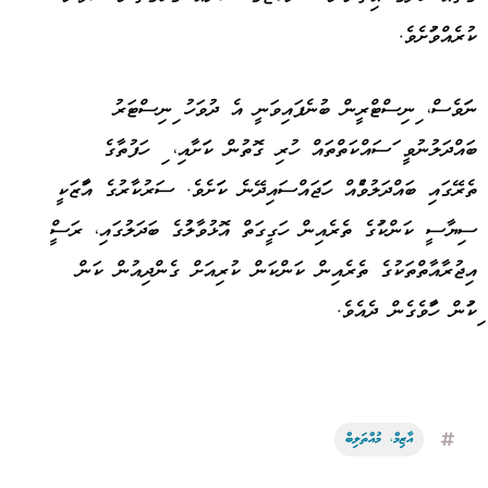
ކުރެއްވުމަށެވެ.
ނަމަވެސް، މިނިސްޓްރީން ބުނެފައިވަނީ އެ ދުވަހު މިނިސްޓަރު
ބައްދަލުނުވީ މަސައްކަތްތައް ހުރި ގޮތުން ކަމަށާއި، މި ހަފުތާގެ
ތެރޭގައި ބައްދަލުވުމެއް ހަމަޖައްސައިދޭނެ ކަމަށެވެ. ސަރުކާރުގެ އަމާޒަކީ
ސިޔާސީ ކަންކަމުގެ ތެރެއިން ހަގީގަތް އޮޅުވާލުމުގެ ބަދަލުގައި، ރަސްމީ
އިޖުރާއާތްތަކުގެ ތެރެއިން ކަންކަން ކުރިއަށް ގެންދިއުން ކަން
މިކަމުން ހާމަވެގެން ދެއެވެ.
އާޒިމް، މުއްތަލިބް