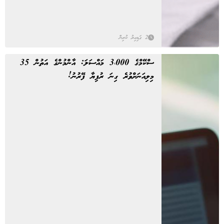
2 ގަޑިއިރު ކުރިން
ސްކޭމްގެ 3،000 މައްސަލަ: އާންމުންގެ އަތުން 35
މިލިއަނަށްވުރެ ގިނަ ރުފިޔާ ފޭރުނު!