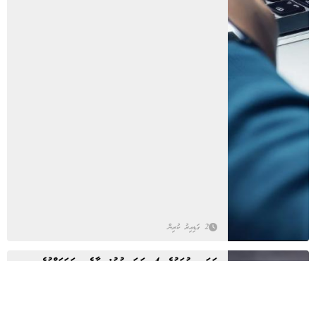
2 ގަޑިއިރު ކުރިން
ވަތަނީ ޚިދުމަތުގެ 4 ވަނަ ބުރު: މާލެ ސަރަހައްދުގެ
އިންޓަވިއުތައް ނިންމާލައިފި