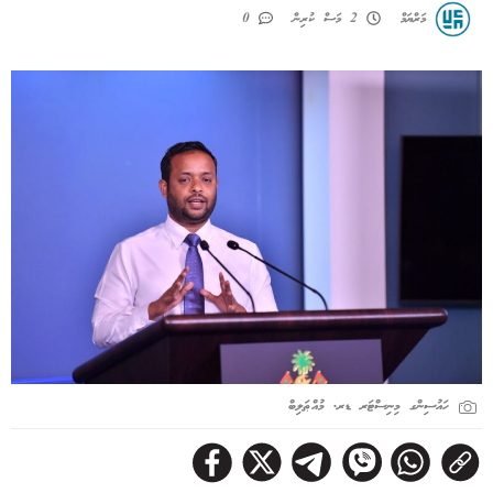
މަރްޔަމް
2 މަސް ކުރިން
0
ހައުސިންގ މިނިސްޓަރ ޑރ. މުއްޠަލިބް