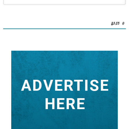
0
ކޮމެންޓް