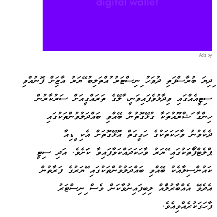
Ads by
މިދިޔަ ބުރާސްފަތި ދުވަހު މިނިސްޓަރު މުއްތަލިބު މޭޔަރު އާޒިމަށް ފޮނުއްވި
ސިޓީއެއްގައި ވިދާޅުވެފައިވަނީ، މާލޭގެ ތަރައްގީއަށް ސަރުކާރުން
ހިންގާ މަޝްރޫއުތަކާ ގުޅޭގޮތުން ބޭއްވި ބައްދަލުވުންތަކުގައި
ދެކެވުނު ވާހަކަތަކުގެ ހަގީގަތް އޮޅޭގޮތަށް އެކި މީޑިއާ
ޕްލެޓްފޯމްތަކުގައި މޭޔަރު ވާހަކަދައްކަވާފައިވާ ކަމަށެވެ. އަދި ސިޓީ
ކައުންސިލާއެކު ބޭއްވި ބައްދަލުވުންތަކުގައި މޭޔަރުގެ ފަރާތުން
އެދެވޭ އެއްބާރުލުމެއް ލިބިފައިނުވާކަން ވެސް މިނިސްޓަރު
ފާހަގަކުރެއްވިއެވެ.