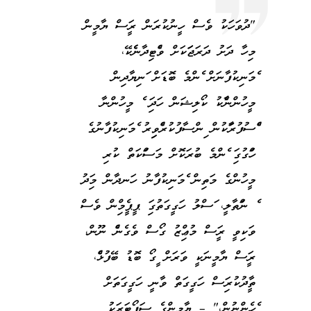
"ދުވަހަކު ވެސް ހީނުކުރަން ރައީސް ޔާމީން
މިހާ ދަށު ދަރަޖައަކަށް ވެއްޓިދާނެއެކޭ،
އެމަނިކުފާނަށް އެންމެ ބޮޑަށް އަނިޔާދިން
މީހުންނާއެކު ކޯލިޝަން ހަދައި އެ މީހުންނާ
އެއްސުފުރާއަކުން އިންސާފުކުރެއްވިއިރު އެމަނިކުފާނުގެ
ހައްގުގައި އެންމެ ބުރަކޮށް މަސައްކަތް ކުރި
މީހުންގެ މަތިން އެމަނިކުފާނު ހަނދާން މިއަދު
އެ ނައްތާލީ، އަސްލު ހަގީގަތުގައި ޕީޕީއެމްއިން ވެސް
ވަކިވީ ރައީސް މުޢިއްޒު ގޯސް ވެގެނެއް ނޫން،
ރައީސް ޔާމީނަކީ ވަރަށް އީގޯ ބޮޑު ބޭފުޅެއް،
ތާއީދުކުރިއަސް ހަގީގަތް ވާނީ ހަގީގަތަށް
އެހެންނުން،" – ޔާމީންގެ ސަޕޯޓަރަކު