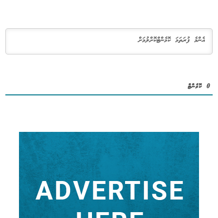
0
ކޮމެންޓް