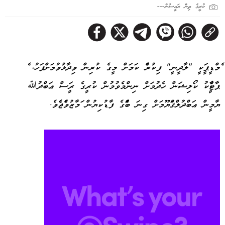
ކުރީގެ ތިން ރައީސުން---
އެމްޑީޕީއަކީ "ލާދީނީ" ފިކުރެއް ކަމަށް މީގެ ކުރިން ވިދާޅުވުމަށްފަހު، އެ
ޕާޓީއާއެކު ކޯލިޝަން ހެދުމަށް ނިންމެވުމުން ކުރީގެ ރައީސް ޢަބްދުﷲ
ޔާމީން ޢަބްދުލްޤައްޔޫމަށް ގިނަ ބައެއްގެ ފާޑުކިޔުން އަމާޒުވެއްޖެއެވެ.