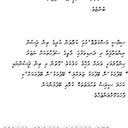
ބުންޏެވެ.
ސިޔާސީ މަސައްކަތްތައް އެކުގައި ކުރައްވަން ކުރީގެ ތިން ރައީސުން
ނިންމަވާފައިވާ މި ދަނޑިވަޅުގައި، މާޒީގެ ސަފުހާތަކަށް ނަޒަރު
ހިންގާލުމަކީ ވަރަށް މުހިއްމު ކަމެކެވެ. އެގޮތުން މި ތިން ރައީސުންނަކީ
އެއް ބޭފުޅަކު އަނެއް ބޭފުޅަކު ޖަލަށްލައި، އެއް ބޭފުޅަކު އަނެއް ބޭފުޅަކަށް އެކި
ކަހަލަ ސީރިއަސް ތުހުމަތުތަކެއް ކުރެއްވި ބޭފުޅުންކަން
ފާހަގަކޮށްލަންޖެހެއެވެ.