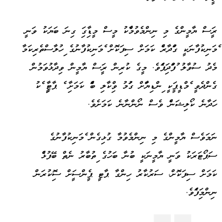
ރައީސް ޔާމީންގެ މި ނިންމެވުމާއެކު މީސް މީޑިއާގައި ގިނަ ބަޔަކު ވަނީ
އެމަނިކުފާނަކީ ގައްދާރެއް ކަމަށް ސިފަކޮށް އެމަނިކުފާނުގެ އިހުލާސްތެރިކަމާ
މެދު ސުވާލު އުފައްދައިފައެވެ. މީގެ ކުރިން ރައީސް ޔާމީން ވިދާޅުވަމުން
ގެންދެވީ އެމްޑީޕީއަކީ އިންޑިޔާއަށް ގައުމު ވިއްކާލި ބައެއް ކަމަށާއި އެ ޕާޓީއާއި އެކު
ހަދާނެ ކޯލިޝަނެއް ވެސް ނޯންނާނެ ކަމަށެވެ.
ނަމަވެސް ޔާމީންގެ މި ނިންމެވުމާ ގުޅިގެން އެމަނިކުފާނުގެ
ސަޕޯޓަރަކު ވަނީ ޔާމީނަކީ ބުނާ ބަހުގެ އިތުބާރު ނެތް ބޭފުޅެއް
ކަމަށް ސިފަކޮށް، ސަރުކާރު ހިންގާ ޕާޓީ ޕީއެންސީއަށް ސޮއިކުރަން
ނިންމައިފައެވެ.