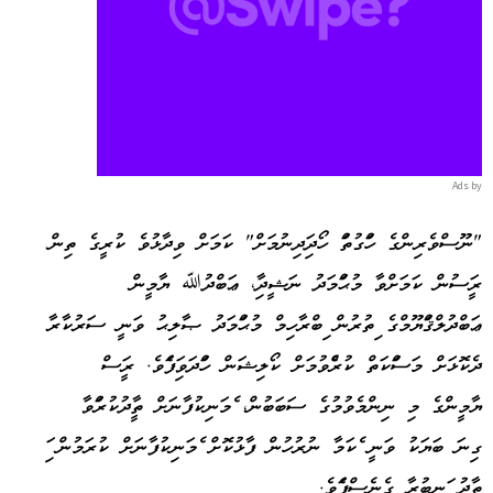
Ads by
"ނޫސްވެރިންގެ ހައްގުތައް ހޯދައިދިނުމަށް" ކަމަށް ވިދާޅުވެ ކުރީގެ ތިން
ރައީސުން ކަމަށްވާ މުޙައްމަދު ނަޝީދާއި، ޢަބްދުﷲ ޔާމީން
ޢަބްދުލްޤައްޔޫމްގެ އިތުރުން އިބްރާހިމް މުޙައްމަދު ޞާލިޙު ވަނީ ސަރުކާރާ
ދެކޮޅަށް މަސައްކަތް ކުރެއްވުމަށް ކޯލިޝަން ހައްދަވައިފައެވެ. ރައީސް
ޔާމީންގެ މި ނިންމެވުމުގެ ސަބަބުން، އެމަނިކުފާނަށް ތާއީދުކުރައްވާ
ގިނަ ބަޔަކު ވަނީ އެކަމާ ނުރުހުން ފާޅުކޮށް އެމަނިކުފާނަށް ކުރަމުން އައި
ތާއީދު އަނބުރާ ގެނެސްފައެވެ.