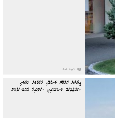
3 ގަޑިއިރު ކުރިން
އީރާނުން ހޮރްމޫޒް ކަނޑުއޮޅި ހުޅުވުމަށް ހަރުކަށި
ޝަރުޠުތަކެއް ކަނޑައަޅައިފި، ސުލްޙައިގެ އެއްބަސްވުމަށް
ހުރަސްތަކެއް!