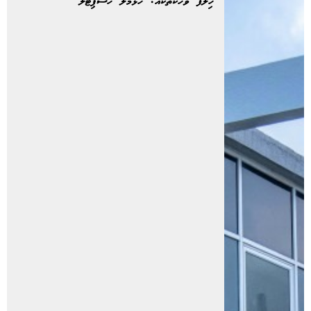
ހިލާފު ވާހަކަތަކެއް: ހުޅުމާލެ ހޮސްޕިޓަލް