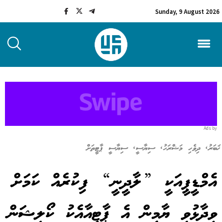
Sunday, 9 August 2026
Ads by
ޚަބަރު
,
ދިވެހި މަޝްރަހު
,
ސިޔާސީ
,
ސިޔާސީ ޕާޓީތަށް
އެމްޑީޕީއަކީ ”ލާދީނީ“ ފިކުރެއް ކަމަށް
ވިދާޅުވި ޔާމީން އެ ޕާޓީއާއެކު ކޯލިޝަން