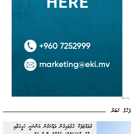
Ads by
ފަހުގެ ޚަބަރު
މުވައްޒަފަކާ ގުޅުވައިގެން ދައްކަމުން އަންނަނީ ހަގީގަތާއި