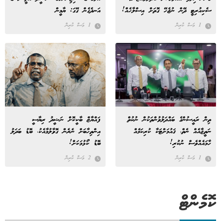
ސެކިއުރިޓީ ދޭން ނުޖެހޭ ގޮތަށް އިސްލާހެއް!
އަނދެގެން ގޭގަ: ޔާމީން
1 މަސް ކުރިން
1 މަސް ކުރިން
ތިން ރައީސުންގެ ބައްދަލުވުންތަކުން ނުކުތް
ފައްޔާޒް ބާކީކޮށް ނަޝީދު ރިޔާސީ
ނަތީޖާއެއް ނެތް، ޤައުމަށްޓަކާ ކުރިކަމެއް
އިންތިހާބަށް ނެރެން ގޮވާލުމާއެކު، ބޮޑު ބަދަލު
ހާމައެއްވެސް ނުކުރި!
ބޮޑު ކޯޅުމަކަށް!
1 މަސް ކުރިން
2 މަސް ކުރިން
ކޮމެންޓް