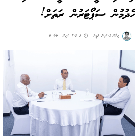
ހެދުމުން ސަޕޯޓަރުން ރަތަށް!
ޖިނާން ޙުސައިން ޖަބީން
3 މަސް ކުރިން
0