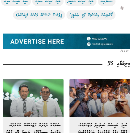
ނޫސްވެރިން
ކުރީގެ ރައީސް ނަޝީދު
ކުރީގެ ރައީސް ޞާލިޙް
ކުރީގެ ރައީސް ޔާމީން
މޯލްޑިވިއަން ޑިމޮކްރެޓިކް ޕާޓީ (އެމްޑީޕީ)
ޕީޕަލްސް ނޭޝަނަލް ފްރޮންޓް (ޕީއެންއެފް)
Ads by
މިލިޔުމާއި ގުޅޭ
ކުރީގެ ރައީސުން ބައިވެރިވާ މުޒާހަރާއެއް،
ސަރުކާރާ ދެކޮޅަށް މުޒާހަރާއެއް ނުކުރެވޭނެ،
ޤާނޫނާ ޚިލާފު އެއްވުމަކަށް ބަދަލުވެއްޖެނަމަ
އަޅުގަނޑު ސިޓިންރޫމުގަ، ނަޝީދު އޮތީ މުންޑު